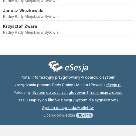
Radny Rady Miejskiej w Bytowie
Janusz Wiczkowski
Radny Rady Miejskiej w Bytowie
Krzysztof Zwara
Radny Rady Miejskiej w Bytowie
Portal informacyjny przygotowany w oparciu o system
zarządzania pracami Rady Gminy / Miasta i Powiatu
eSesja.pl
Polecamy:
System do zdalnych głosowań
|
Transmisje z obrad
sesji
|
Napisy do filmów z sesji
|
System dla sygnalistów
|
System do sprzedaży biletów
Licznik odwiedzin
187144