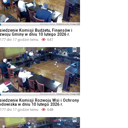
siedzenie Komisji Budżetu, Finansów i
zwoju Gminy w dniu 10 lutego 2026 r.
177 dni 17 godzin temu
647
siedzenie Komisji Rozwoju Wsi i Ochrony
odowiska w dniu 10 lutego 2026 r.
177 dni 17 godzin temu
648