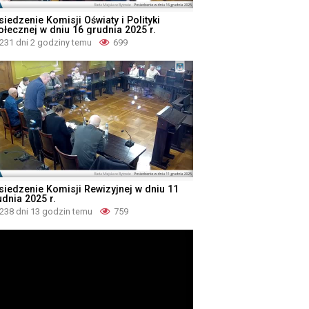
iedzenie Komisji Oświaty i Polityki
ołecznej w dniu 16 grudnia 2025 r.
231 dni 2 godziny temu
699
siedzenie Komisji Rewizyjnej w dniu 11
udnia 2025 r.
238 dni 13 godzin temu
759