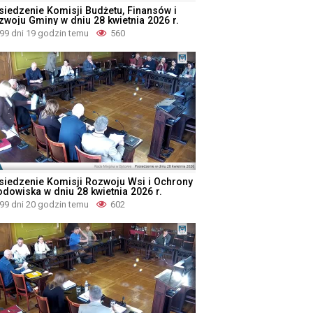
siedzenie Komisji Budżetu, Finansów i
zwoju Gminy w dniu 28 kwietnia 2026 r.
99 dni 19 godzin temu
560
siedzenie Komisji Rozwoju Wsi i Ochrony
odowiska w dniu 28 kwietnia 2026 r.
99 dni 20 godzin temu
602