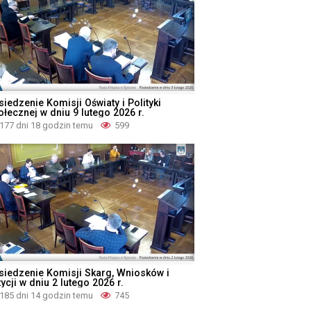
iedzenie Komisji Oświaty i Polityki
ołecznej w dniu 9 lutego 2026 r.
177 dni 18 godzin temu
599
siedzenie Komisji Skarg, Wniosków i
ycji w dniu 2 lutego 2026 r.
185 dni 14 godzin temu
745