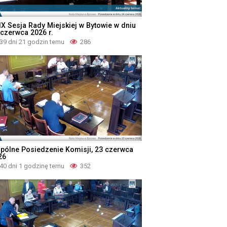
IX Sesja Rady Miejskiej w Bytowie w dniu
 czerwca 2026 r.
39 dni 21 godzin temu
286
pólne Posiedzenie Komisji, 23 czerwca
26
40 dni 1 godzinę temu
352