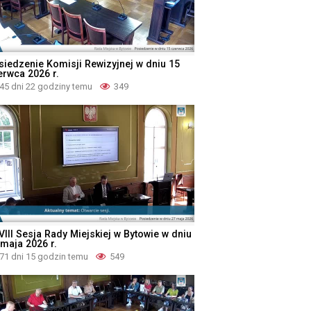
siedzenie Komisji Rewizyjnej w dniu 15
erwca 2026 r.
45 dni 22 godziny temu
349
VIII Sesja Rady Miejskiej w Bytowie w dniu
 maja 2026 r.
71 dni 15 godzin temu
549