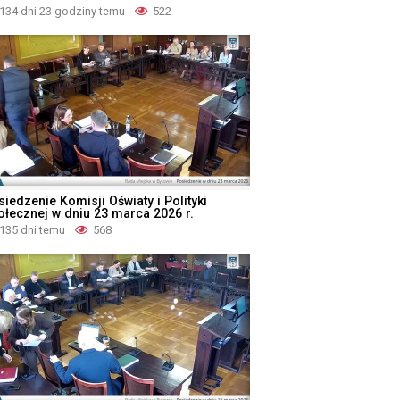
134 dni 23 godziny temu
522
iedzenie Komisji Oświaty i Polityki
ołecznej w dniu 23 marca 2026 r.
135 dni temu
568