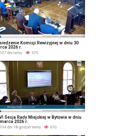
siedzenie Komisji Rewizyjnej w dniu 30
rca 2026 r.
127 dni temu
575
VI Sesja Rady Miejskiej w Bytowie w dniu
 marca 2026 r.
134 dni 18 godzin temu
610