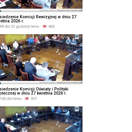
siedzenie Komisji Rewizyjnej w dniu 27
etnia 2026 r.
99 dni 22 godziny temu
460
iedzenie Komisji Oświaty i Polityki
ołecznej w dniu 27 kwietnia 2026 r.
100 dni temu
457