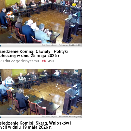
iedzenie Komisji Oświaty i Polityki
ołecznej w dniu 25 maja 2026 r.
73 dni 22 godziny temu
493
siedzenie Komisji Skarg, Wniosków i
ycji w dniu 19 maja 2026 r.