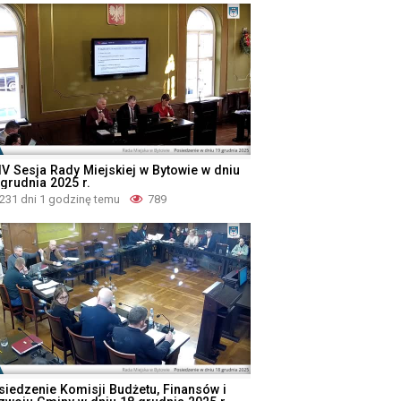
IV Sesja Rady Miejskiej w Bytowie w dniu
 grudnia 2025 r.
231 dni 1 godzinę temu
789
siedzenie Komisji Budżetu, Finansów i