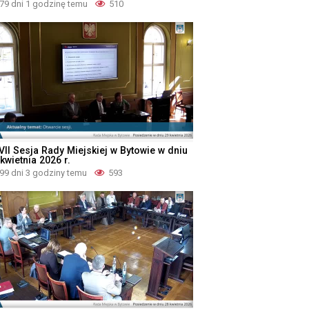
79 dni 1 godzinę temu
510
VII Sesja Rady Miejskiej w Bytowie w dniu
kwietnia 2026 r.
99 dni 3 godziny temu
593