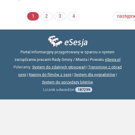
1
2
3
4
następn
Portal informacyjny przygotowany w oparciu o system
zarządzania pracami Rady Gminy / Miasta i Powiatu
eSesja.pl
Polecamy:
System do zdalnych głosowań
|
Transmisje z obrad
sesji
|
Napisy do filmów z sesji
|
System dla sygnalistów
|
System do sprzedaży biletów
Licznik odwiedzin
187299