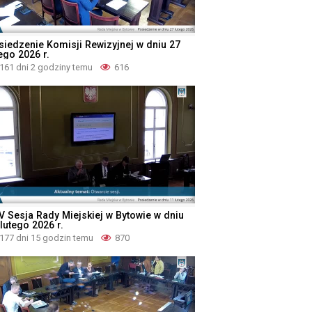
siedzenie Komisji Rewizyjnej w dniu 27
ego 2026 r.
161 dni 2 godziny temu
616
V Sesja Rady Miejskiej w Bytowie w dniu
lutego 2026 r.
177 dni 15 godzin temu
870