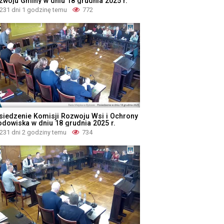
zwoju Gminy w dniu 18 grudnia 2025 r.
231 dni 1 godzinę temu
772
siedzenie Komisji Rozwoju Wsi i Ochrony
odowiska w dniu 18 grudnia 2025 r.
231 dni 2 godziny temu
734