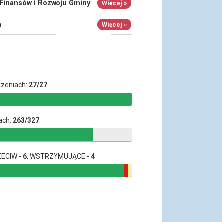
 Finansów i Rozwoju Gminy
Więcej »
a
Więcej »
dzeniach:
27/27
ach:
263/327
ZECIW -
6
, WSTRZYMUJĄCE -
4