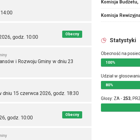
Komisja Budżetu,
 14:00
Komisja Rewizyjn
Obecny
2026, godz. 10:00
Statystyki
Obecność na posie
miny
nansów i Rozwoju Gminy w dniu 23
100%
Udział w głosowani
80%
w dniu 15 czerwca 2026, godz. 18:30
Głosy: ZA -
253
, PR
Obecny
26, godz. 10:00
miny