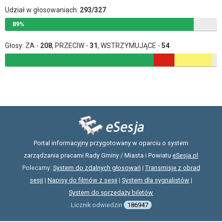
Udział w głosowaniach:
293/327
89%
Głosy: ZA -
208
, PRZECIW -
31
, WSTRZYMUJĄCE -
54
Portal informacyjny przygotowany w oparciu o system
zarządzania pracami Rady Gminy / Miasta i Powiatu
eSesja.pl
Polecamy:
System do zdalnych głosowań
|
Transmisje z obrad
sesji
|
Napisy do filmów z sesji
|
System dla sygnalistów
|
System do sprzedaży biletów
Licznik odwiedzin
186947